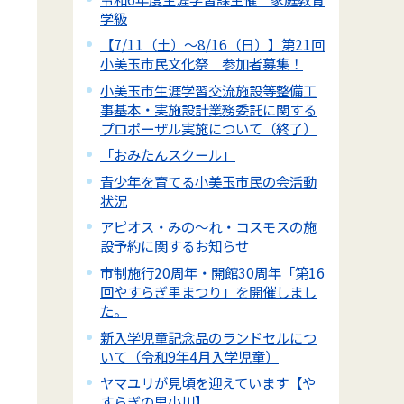
学級
【7/11（土）～8/16（日）】第21回
小美玉市民文化祭 参加者募集！
小美玉市生涯学習交流施設等整備工
事基本・実施設計業務委託に関する
プロポーザル実施について（終了）
「おみたんスクール」
青少年を育てる小美玉市民の会活動
状況
アピオス・みの～れ・コスモスの施
設予約に関するお知らせ
市制施行20周年・開館30周年「第16
回やすらぎ里まつり」を開催しまし
た。
新入学児童記念品のランドセルにつ
いて（令和9年4月入学児童）
ヤマユリが見頃を迎えています【や
すらぎの里小川】