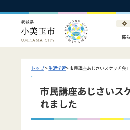
暮
トップ
>
生涯学習
> 市民講座あじさいスケッチ会
市民講座あじさいス
れました