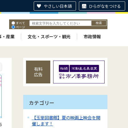
やさしい日本語
ひらがなをつける
すべて
ページ
PDF
ID
事・産業
文化・スポーツ・観光
市政情報
有料
広告
カテゴリー
【玉里図書館】夏の映画上映会を開
催します！
6