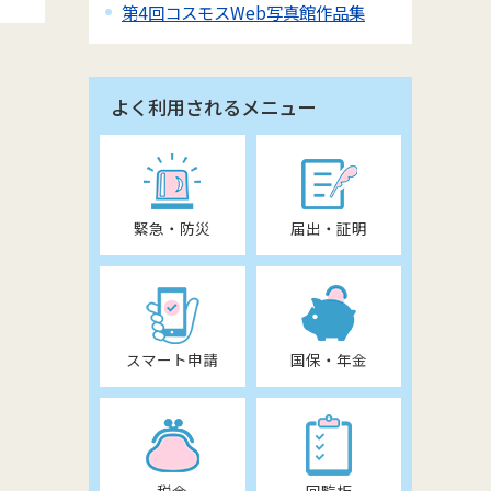
第4回コスモスWeb写真館作品集
よく利用されるメニュー
緊急・防災
届出・証明
スマート申請
国保・年金