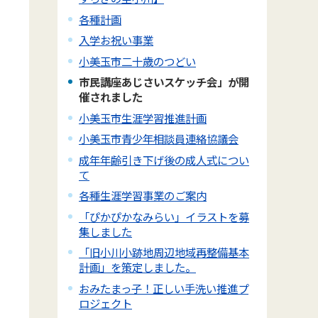
各種計画
入学お祝い事業
小美玉市二十歳のつどい
市民講座あじさいスケッチ会」が開
催されました
小美玉市生涯学習推進計画
小美玉市青少年相談員連絡協議会
成年年齢引き下げ後の成人式につい
て
各種生涯学習事業のご案内
「ぴかぴかなみらい」イラストを募
集しました
「旧小川小跡地周辺地域再整備基本
計画」を策定しました。
おみたまっ子！正しい手洗い推進プ
ロジェクト