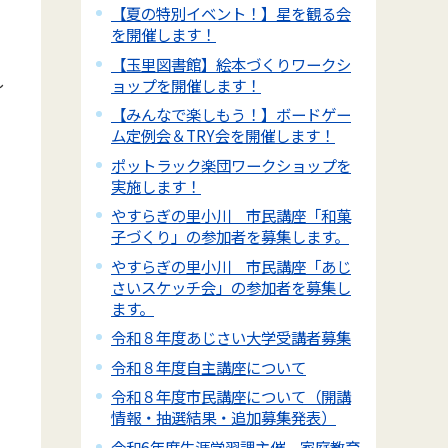
【夏の特別イベント！】星を観る会
を開催します！
【玉里図書館】絵本づくりワークシ
し
ョップを開催します！
【みんなで楽しもう！】ボードゲー
ム定例会＆TRY会を開催します！
ポットラック楽団ワークショップを
実施します！
やすらぎの里小川 市民講座「和菓
子づくり」の参加者を募集します。
やすらぎの里小川 市民講座「あじ
さいスケッチ会」の参加者を募集し
ます。
令和８年度あじさい大学受講者募集
令和８年度自主講座について
令和８年度市民講座について（開講
情報・抽選結果・追加募集発表）
令和6年度生涯学習課主催 家庭教育