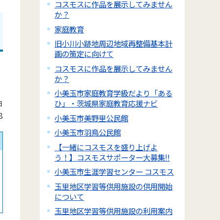
コスモスに作品を展示してみません
か？
家庭教育
旧小川小跡地周辺地域再整備基本計
画の策定に向けて
コスモスに作品を展示してみません
か？
小美玉市家庭教育学級だより「ある
ひ」・茨城県家庭教育応援ナビ
日
8
小美玉市美野里公民館
小美玉市羽鳥公民館
【一緒にコスモスを盛り上げよ
う！】コスモスサポーター大募集!!
小美玉市生涯学習センター コスモス
玉里地区学習等供用施設の供用開始
について
玉里地区学習等供用施設の利用案内