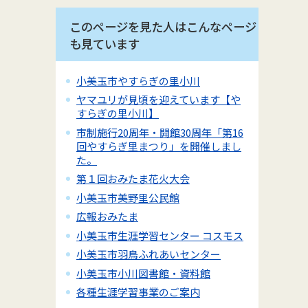
このページを見た人はこんなページ
も見ています
小美玉市やすらぎの里小川
ヤマユリが見頃を迎えています【や
すらぎの里小川】
市制施行20周年・開館30周年「第16
回やすらぎ里まつり」を開催しまし
た。
第１回おみたま花火大会
小美玉市美野里公民館
広報おみたま
小美玉市生涯学習センター コスモス
小美玉市羽鳥ふれあいセンター
小美玉市小川図書館・資料館
各種生涯学習事業のご案内