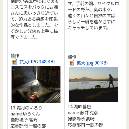
講評:小美玉市の花である
す。手前の畑、サイクルロ
コスモスをバックにお嬢
ードの野草、奥の木々、
さんに思いっきり近づい
遠くの山々と自然のすば
て、迫力ある笑顔を印象
らしい一瞬を逃がさずに
的な作品としました。む
キャッチしています。
ずかしい光線も上手に描
写できました。
佳作
佳作
拡大(JPG 348 KB)
拡大(jpg 90 KB)
1
14.湖畔暮色
13.霜月のいろり
n
name:藤井 克彦
name:ゆうくん
撮
撮影場所:高崎
撮影場所:高崎
応募部門:一般の部
応募部門:一般の部