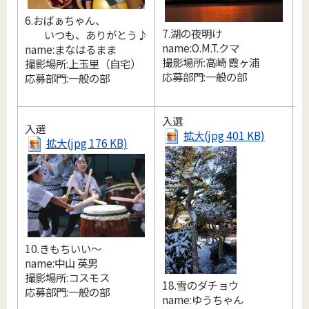
6.おばぁちゃん、
7.湖の夜明け
9
いつも、ありがとう♪
name:O.M.T.クマ
name:まなはるまま
撮影場所:高崎 霞ヶ浦
n
撮影場所:上玉里（自宅）
応募部門:一般の部
応募部門:一般の部
入選
入選
拡大(jpg 401 KB)
拡大(jpg 176 KB)
10.きもちいい～
name:中山 英男
撮影場所:コスモス
18.雪のダチョウ
1
応募部門:一般の部
name:ゆうちゃん
n