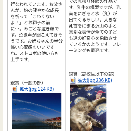
での乳搾り体験の作品で
行なわれています。お父さ
す。乳牛の模型ですが、乳
んが、娘の健やかな成長
首をにぎると水（乳）が
を祈って「こわくない
出てくるらしい。大きな
よ！」とお獅子の前
乳首をにぎる沢山の手と
に…。みごとな泣き顔で
真剣な表情が全ての子ど
す。泣き声が聞こえてきそ
も達の好奇心を象徴させ
うです。お姉ちゃんの半分
ているかのようです。フレ
怖い心配顔もいいです
ーミングも最高です。
ね。ストロボの使い方も
上手です。
銅賞（高校生以下の部）
拡大(jpg 236 KB)
銀賞（一般の部）
拡大(jpg 124 KB)