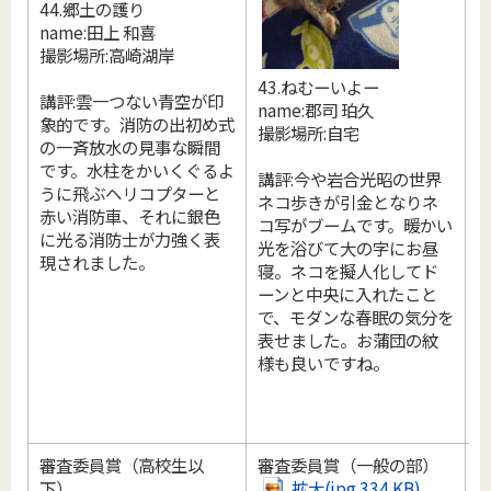
44.郷土の護り
name:田上 和喜
撮影場所:高崎湖岸
8
43.ねむーいよー
n
講評:雲一つない青空が印
name:郡司 珀久
象的です。消防の出初め式
撮影場所:自宅
テ
の一斉放水の見事な瞬間
です。水柱をかいくぐるよ
講評:今や岩合光昭の世界
うに飛ぶヘリコプターと
ネコ歩きが引金となりネ
赤い消防車、それに銀色
コ写がブームです。暖かい
に光る消防士が力強く表
光を浴びて大の字にお昼
現されました。
寝。ネコを擬人化してド
ーンと中央に入れたこと
で、モダンな春眠の気分を
表せました。お蒲団の紋
様も良いですね。
審査委員賞（高校生以
審査委員賞（一般の部）
下）
拡大(jpg 334 KB)