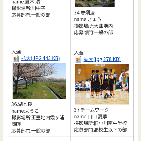
name:夏木 清
撮影場所:川中子
34.春爛漫
3
応募部門:一般の部
name:きょう
n
撮影場所:大曲地内
応募部門:一般の部
入選
入選
拡大(JPG 443 KB)
拡大(jpg 278 KB)
3
36.湖と桜
n
37.チームワーク
name:ようこ
name:山口 夏季
撮影場所:玉里地内霞ヶ浦
撮影場所:旧小川南中学校
湖畔
応募部門:高校生以下の部
応募部門:一般の部