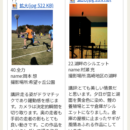
拡大(jpg 522 KB)
22.湖畔のシルエット
2
name:村瀬 充
40.全力
n
撮影場所:高崎地区の湖畔
name:岡本 想
撮影場所:希望ヶ丘公園
講評:とても美しい情景だ
と思います。夕日が空と湖
講評:走る姿がドラマチッ
面を黄金色に染め、鯉の
クであり躍動感を感じま
養殖場とエサ倉庫がシル
す。カメラは決定的瞬間を
エットになりました。倉
切り取ります。奥の走者も
庫の屋根に止まったサギが
手前の走者の影もとても
風情あふれる作品にして
良い動きです。この作品を