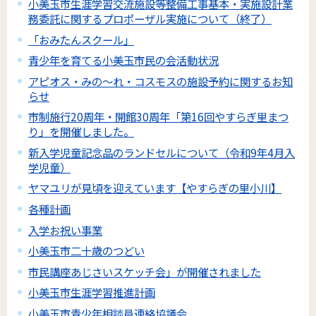
小美玉市生涯学習交流施設等整備工事基本・実施設計業
務委託に関するプロポーザル実施について（終了）
「おみたんスクール」
青少年を育てる小美玉市民の会活動状況
アピオス・みの～れ・コスモスの施設予約に関するお知
らせ
市制施行20周年・開館30周年「第16回やすらぎ里まつ
り」を開催しました。
新入学児童記念品のランドセルについて（令和9年4月入
学児童）
ヤマユリが見頃を迎えています【やすらぎの里小川】
各種計画
入学お祝い事業
小美玉市二十歳のつどい
市民講座あじさいスケッチ会」が開催されました
小美玉市生涯学習推進計画
小美玉市青少年相談員連絡協議会