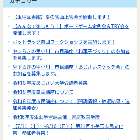
カテゴリー
【玉里図書館】夏の映画上映会を開催します！
【みんなで楽しもう！】ボードゲーム定例会＆TRY会を
開催します！
ポットラック楽団ワークショップを実施します！
やすらぎの里小川 市民講座「和菓子づくり」の参加者
を募集します。
やすらぎの里小川 市民講座「あじさいスケッチ会」の
参加者を募集します。
令和８年度あじさい大学受講者募集
令和８年度自主講座について
令和８年度市民講座について（開講情報・抽選結果・追
加募集発表）
令和6年度生涯学習課主催 家庭教育学級
【7/11（土）～8/16（日）】第21回小美玉市民文化
祭 参加者募集！