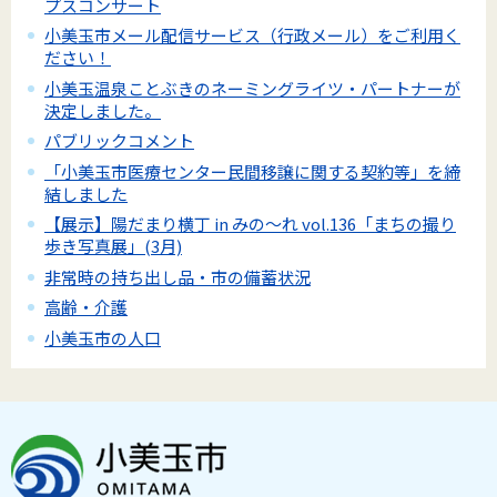
プスコンサート
小美玉市メール配信サービス（行政メール）をご利用く
ださい！
小美玉温泉ことぶきのネーミングライツ・パートナーが
決定しました。
パブリックコメント
「小美玉市医療センター民間移譲に関する契約等」を締
結しました
【展示】陽だまり横丁 in みの～れ vol.136「まちの撮り
歩き写真展」(3月)
非常時の持ち出し品・市の備蓄状況
高齢・介護
小美玉市の人口