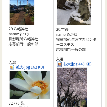
3
n
撮
29.八幡神社
30.雪簑
name:まつり
name:めがね
撮影場所:八幡神社
撮影場所:生涯学習センタ
応募部門:一般の部
ーコスモス
応募部門:一般の部
入選
入選
拡大(jpg 443 KB)
拡大(jpg 162 KB)
32.ハチ巣