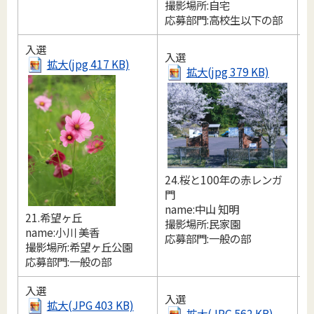
撮影場所:自宅
撮
応募部門:高校生以下の部
入選
入選
拡大(jpg 417 KB)
拡大(jpg 379 KB)
24.桜と100年の赤レンガ
門
name:中山 知明
21.希望ヶ丘
2
撮影場所:民家園
name:小川 美香
n
応募部門:一般の部
撮影場所:希望ヶ丘公園
撮
応募部門:一般の部
入選
入選
拡大(JPG 403 KB)
拡大(JPG 562 KB)