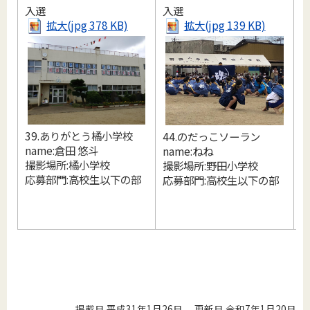
入選
入選
拡大(jpg 378 KB)
拡大(jpg 139 KB)
39.ありがとう橘小学校
44.のだっこソーラン
name:倉田 悠斗
name:ねね
撮影場所:橘小学校
撮影場所:野田小学校
4
応募部門:高校生以下の部
応募部門:高校生以下の部
n
掲載日 平成31年1月26日
更新日 令和7年1月20日