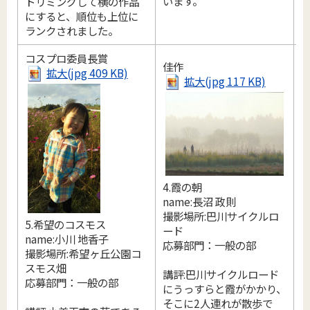
います。
トリミングして横の作品
にすると、順位も上位に
ランクされました。
コスプロ委員長賞
佳作
拡大(jpg 409 KB)
拡大(jpg 117 KB)
4.霞の朝
1
name:長沼 政則
n
撮影場所:巴川サイクルロ
撮
5.希望のコスモス
ード
name:小川 地香子
応募部門：一般の部
撮影場所:希望ヶ丘公園コ
スモス畑
講評:巴川サイクルロード
応募部門：一般の部
にうっすらと霞がかかり、
そこに2人連れが散歩で