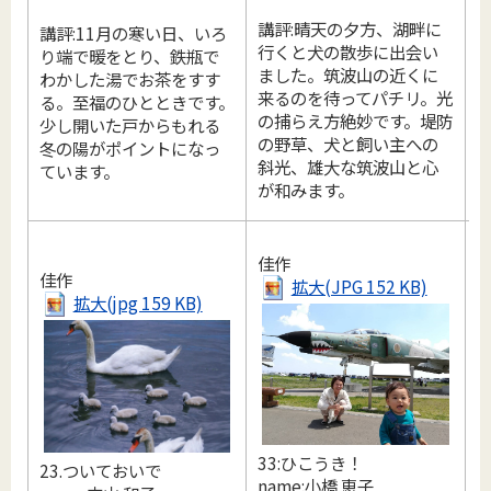
講評:晴天の夕方、湖畔に
講評:11月の寒い日、いろ
行くと犬の散歩に出会い
り端で暖をとり、鉄瓶で
ました。筑波山の近くに
わかした湯でお茶をすす
来るのを待ってパチリ。光
る。至福のひとときです。
の捕らえ方絶妙です。堤防
少し開いた戸からもれる
の野草、犬と飼い主への
冬の陽がポイントになっ
斜光、雄大な筑波山と心
ています。
が和みます。
佳作
佳作
拡大(JPG 152 KB)
拡大(jpg 159 KB)
33:ひこうき！
23.ついておいで
name:小橋 恵子