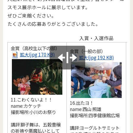
スモス展示ホールに展示しています。
ぜひご来館ください。
たくさんの応募ありがとうございました。
入賞・入選作品
金賞（高校生以下の部）
金賞（一般の部）
拡大(jpg 170 KB)
拡大(jpg 192 KB)
11.こわくないよ！！
16.出たヨ！
name:カケッチ
name:西山 照雄
撮影場所:小川のお祭り
撮影場所:四季健康館広場
4
講評:獅子舞は、五穀豊穣
講評:ヨーグルトサミット
n
の祈祷や悪魔払いとして