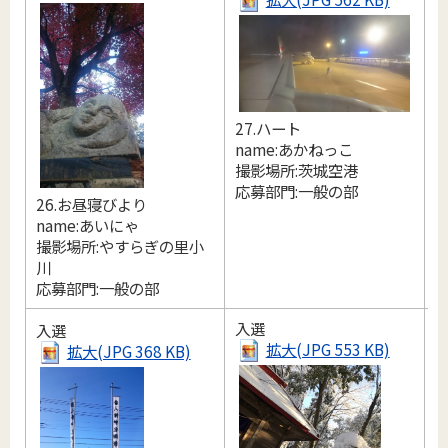
27.ハート
name:あかねっこ
撮影場所:茨城空港
応募部門:一般の部
2
26.お昼寝びより
n
name:あいにゃ
撮影場所:やすらぎの里小
川
応募部門:一般の部
入選
入選
拡大(JPG 553 KB)
拡大(JPG 368 KB)