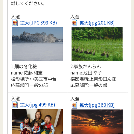
戦してください。
入選
入選
拡大(JPG 393 KB)
拡大(jpg 201 KB)
1.畑の冬化粧
2.家族だんらん
3
name:佐藤 和志
name:池田 幸子
n
撮影場所:小美玉市中台
撮影場所:上吉影田んぼ
応募部門:一般の部
応募部門:一般の部
入選
入選
拡大(jpg 499 KB)
拡大(jpg 369 KB)