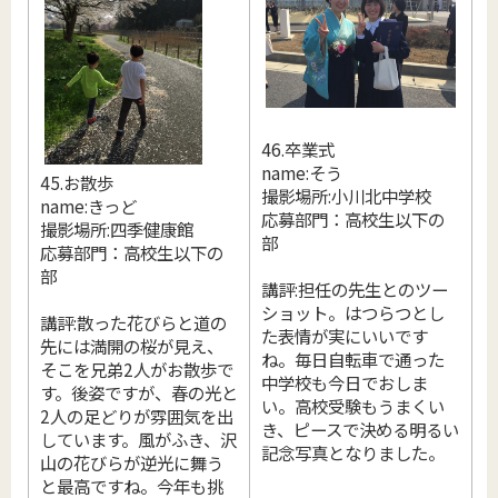
46.卒業式
name:そう
45.お散歩
撮影場所:小川北中学校
name:きっど
応募部門：高校生以下の
撮影場所:四季健康館
部
応募部門：高校生以下の
部
講評:担任の先生とのツー
ショット。はつらつとし
講評:散った花びらと道の
た表情が実にいいです
先には満開の桜が見え、
ね。毎日自転車で通った
そこを兄弟2人がお散歩で
中学校も今日でおしま
す。後姿ですが、春の光と
い。高校受験もうまくい
2人の足どりが雰囲気を出
き、ピースで決める明るい
しています。風がふき、沢
記念写真となりました。
山の花びらが逆光に舞う
と最高ですね。今年も挑