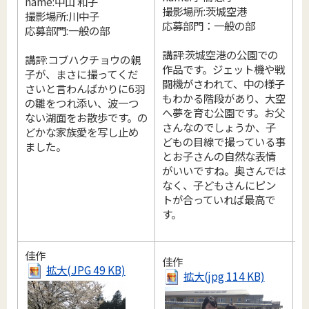
name:中山 和子
4
撮影場所:茨城空港
撮影場所:川中子
n
応募部門：一般の部
応募部門:一般の部
講評:茨城空港の公園での
講評:コブハクチョウの親
作品です。ジェット機や戦
子が、まさに撮ってくだ
闘機がさわれて、中の様子
さいと言わんばかりに6羽
もわかる階段があり、大空
の雛をつれ添い、波一つ
へ夢を育む公園です。お父
ない湖面をお散歩です。の
さんなのでしょうか、子
どかな家族愛を写し止め
どもの目線で撮っている事
ました。
とお子さんの自然な表情
がいいですね。奥さんでは
なく、子どもさんにピン
トが合っていれば最高で
す。
佳作
佳作
拡大(JPG 49 KB)
拡大(jpg 114 KB)