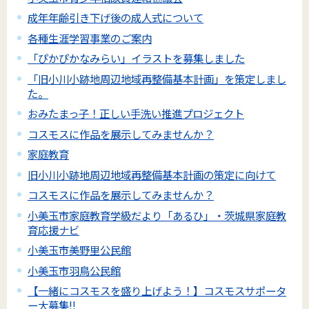
成年年齢引き下げ後の成人式について
各種生涯学習事業のご案内
「ぴかぴかなみらい」イラストを募集しました
「旧小川小跡地周辺地域再整備基本計画」を策定しまし
た。
おみたまっ子！正しい手洗い推進プロジェクト
コスモスに作品を展示してみませんか？
家庭教育
旧小川小跡地周辺地域再整備基本計画の策定に向けて
コスモスに作品を展示してみませんか？
小美玉市家庭教育学級だより「あるひ」・茨城県家庭教
育応援ナビ
小美玉市美野里公民館
小美玉市羽鳥公民館
【一緒にコスモスを盛り上げよう！】コスモスサポータ
ー大募集!!