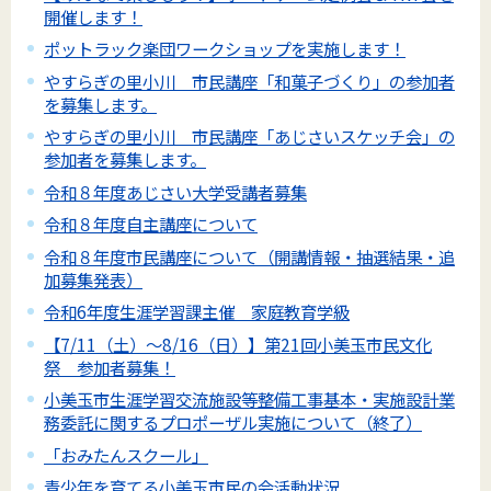
開催します！
ポットラック楽団ワークショップを実施します！
やすらぎの里小川 市民講座「和菓子づくり」の参加者
を募集します。
やすらぎの里小川 市民講座「あじさいスケッチ会」の
参加者を募集します。
令和８年度あじさい大学受講者募集
令和８年度自主講座について
令和８年度市民講座について（開講情報・抽選結果・追
加募集発表）
令和6年度生涯学習課主催 家庭教育学級
【7/11（土）～8/16（日）】第21回小美玉市民文化
祭 参加者募集！
小美玉市生涯学習交流施設等整備工事基本・実施設計業
務委託に関するプロポーザル実施について（終了）
「おみたんスクール」
青少年を育てる小美玉市民の会活動状況