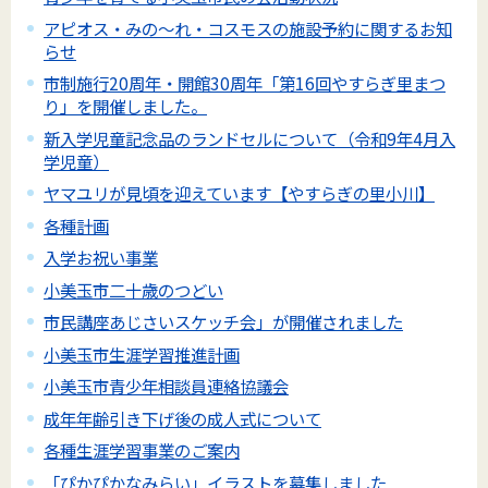
アピオス・みの～れ・コスモスの施設予約に関するお知
らせ
市制施行20周年・開館30周年「第16回やすらぎ里まつ
り」を開催しました。
新入学児童記念品のランドセルについて（令和9年4月入
学児童）
ヤマユリが見頃を迎えています【やすらぎの里小川】
各種計画
入学お祝い事業
小美玉市二十歳のつどい
市民講座あじさいスケッチ会」が開催されました
小美玉市生涯学習推進計画
小美玉市青少年相談員連絡協議会
成年年齢引き下げ後の成人式について
各種生涯学習事業のご案内
「ぴかぴかなみらい」イラストを募集しました