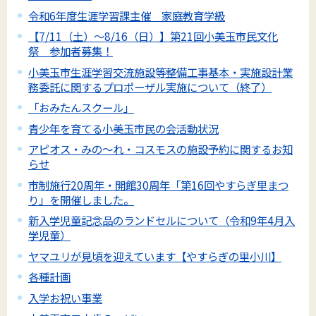
令和6年度生涯学習課主催 家庭教育学級
【7/11（土）～8/16（日）】第21回小美玉市民文化
祭 参加者募集！
小美玉市生涯学習交流施設等整備工事基本・実施設計業
務委託に関するプロポーザル実施について（終了）
「おみたんスクール」
青少年を育てる小美玉市民の会活動状況
アピオス・みの～れ・コスモスの施設予約に関するお知
らせ
市制施行20周年・開館30周年「第16回やすらぎ里まつ
り」を開催しました。
新入学児童記念品のランドセルについて（令和9年4月入
学児童）
ヤマユリが見頃を迎えています【やすらぎの里小川】
各種計画
入学お祝い事業