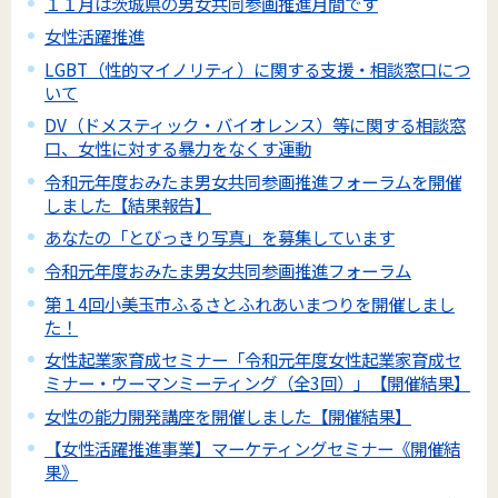
１１月は茨城県の男女共同参画推進月間です
女性活躍推進
LGBT（性的マイノリティ）に関する支援・相談窓口につ
いて
DV（ドメスティック・バイオレンス）等に関する相談窓
口、女性に対する暴力をなくす運動
令和元年度おみたま男女共同参画推進フォーラムを開催
しました【結果報告】
あなたの「とびっきり写真」を募集しています
令和元年度おみたま男女共同参画推進フォーラム
第１4回小美玉市ふるさとふれあいまつりを開催しまし
た！
女性起業家育成セミナー「令和元年度女性起業家育成セ
ミナー・ウーマンミーティング（全3回）」【開催結果】
女性の能力開発講座を開催しました【開催結果】
【女性活躍推進事業】マーケティングセミナー《開催結
果》