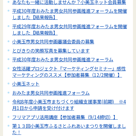
あなたも一緒に活動しませんか？小美玉ネット会員募集
平成30年度おみたま男女共同参画推進フォーラムを開催
しました【結果報告】
平成29年度おみたま男女共同参画推進フォーラムを開催
しました【結果報告】
小美玉市男女共同参画審議会委員の募集
とびきりの笑顔写真を募集しています
平成30年度おみたま男女共同参画推進フォーラム
女性活躍プロジェクト『マーケティングセミナー』感性
マーケティングのススメ【参加者募集（12/2開催）】
小美玉ネット
おみたま男女共同参画推進フォーラム
令和8年度小美玉市まちづくり組織支援事業(前期) ※4
月1日から申請を受け付けます
フリマアプリ活用講座【参加者募集（9/14締切）】
第１３回小美玉市ふるさとふれあいまつりを開催しまし
た！