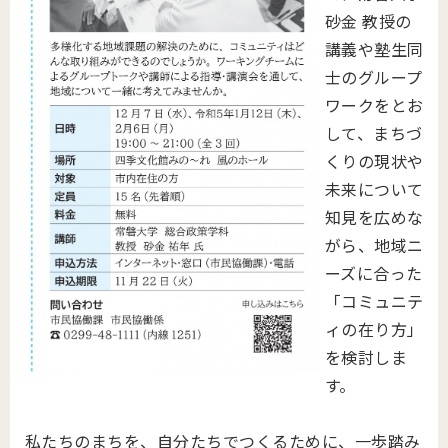
砂金 教授の
講義や塾
生同
士のグループ
ワークをとお
して、まちづ
くりの現状や
未来について
知見を広めな
がら、地域ニ
ーズに合った
「コミュニテ
ィの在り方」
を検討しま
す。
私たちのまちを、自分たちでつくるために、一歩踏み