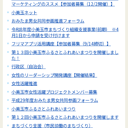
マーケティングのススメ【参加者募集（12/2開催）】
小美玉ネット
おみたま男女共同参画推進フォーラム
令和8年度小美玉市まちづくり組織支援事業(前期) ※4
月1日から申請を受け付けます
フリマアプリ活用講座【参加者募集（9/14締切）】
第１３回小美玉市ふるさとふれあいまつりを開催しまし
た！
行政区（自治会）
女性のリーダーシップ開発講座【開催結果】
女性活躍推進
小美玉市女性活躍プロジェクトメンバー募集
平成29年度おみたま男女共同参画フォーラム
小美玉市ふるさとふれあいまつり
第１２回小美玉市ふるさとふれあいまつりを開催します
まちづくり支援（市民協働のまちづくり）