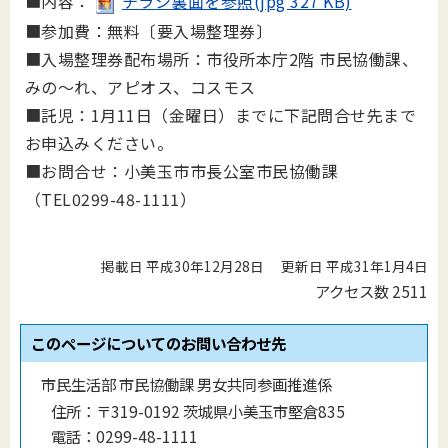
■内容：
チラシ裏面を参照(jpg 327 KB)
■参加費：
無料〔要入場整理券〕
■入場整理券配布場所：
市役所本庁
2
階
市民協働課、
みの～れ、アピオス、コスモス
■託児：
1
月
11
日（金曜日）までに下記問合せ先まで
お申込みください。
■お問合せ：
小美玉市市長公室市民協働課
（
TEL
0299-48-1111
）
掲載日 平成30年12月28日
更新日 平成31年1月4日
アクセス数
2511
このページについてのお問い合わせ先
市民生活部 市民協働課 男女共同参画推進係
住所：
〒319-0192 茨城県小美玉市堅倉835
電話：
0299-48-1111