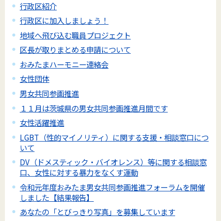
行政区紹介
行政区に加入しましょう！
地域へ飛び込む職員プロジェクト
区長が取りまとめる申請について
おみたまハーモニー連絡会
女性団体
男女共同参画推進
１１月は茨城県の男女共同参画推進月間です
女性活躍推進
LGBT（性的マイノリティ）に関する支援・相談窓口につ
いて
DV（ドメスティック・バイオレンス）等に関する相談窓
口、女性に対する暴力をなくす運動
令和元年度おみたま男女共同参画推進フォーラムを開催
しました【結果報告】
あなたの「とびっきり写真」を募集しています