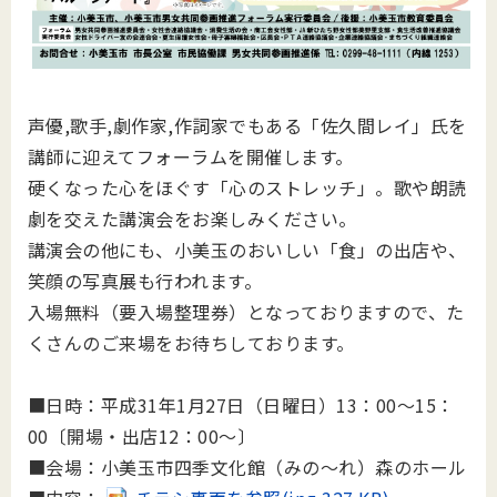
声優,歌手,劇作家,作詞家でもある「佐久間レイ」氏を
講師に迎えてフォーラムを開催します。
硬くなった心をほぐす「心のストレッチ」。
歌や朗読
劇を交えた講演会をお楽しみください。
講演会の他にも、小美玉のおいしい「食」の出店や、
笑顔の写真展も行われます。
入場無料（要入場整理券）となっておりますので、た
くさんのご来場をお待ちしております。
■日時：
平成31
年
1
月
27
日（日曜日）
13
：
00
～
15
：
0
0
〔開場・出店
12
：
00
～〕
■会場：
小美玉市四季文化館（みの～れ）森のホール