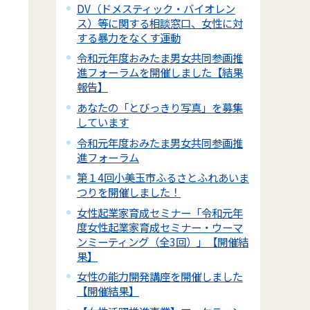
DV（ドメスティック・バイオレン
ス）等に関する相談窓口、女性に対
する暴力をなくす運動
令和元年度おみたま男女共同参画推
進フォーラムを開催しました【結果
報告】
あなたの「とびっきり写真」を募集
しています
令和元年度おみたま男女共同参画推
進フォーラム
第１4回小美玉市ふるさとふれあいま
つりを開催しました！
女性起業家育成セミナー「令和元年
度女性起業家育成セミナー・ウーマ
ンミーティング（全3回）」【開催結
果】
女性の能力開発講座を開催しました
【開催結果】