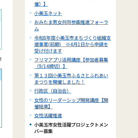
催）】
小美玉ネット
おみたま男女共同参画推進フォーラ
ム
令和8年度小美玉市まちづくり組織支
援事業(前期) ※4月1日から申請を
受け付けます
日
フリマアプリ活用講座【参加者募集
（9/14締切）】
第１３回小美玉市ふるさとふれあい
まつりを開催しました！
行政区（自治会）
女性のリーダーシップ開発講座【開
催結果】
女性活躍推進
小美玉市女性活躍プロジェクトメン
バー募集