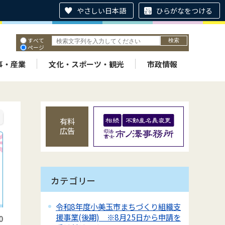
やさしい日本語
ひらがなをつける
すべて
ページ
PDF
ID
事・産業
文化・スポーツ・観光
市政情報
有料
広告
カテゴリー
令和8年度小美玉市まちづくり組織支
援事業(後期) ※8月25日から申請を
0