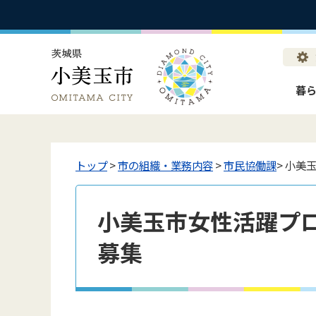
暮
トップ
>
市の組織・業務内容
>
市民協働課
> 小
小美玉市女性活躍プ
募集