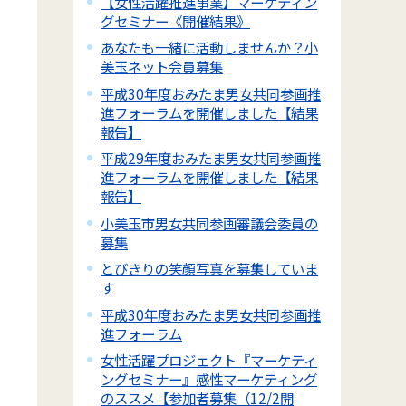
【女性活躍推進事業】マーケティン
グセミナー《開催結果》
あなたも一緒に活動しませんか？小
美玉ネット会員募集
平成30年度おみたま男女共同参画推
進フォーラムを開催しました【結果
報告】
平成29年度おみたま男女共同参画推
進フォーラムを開催しました【結果
報告】
小美玉市男女共同参画審議会委員の
募集
とびきりの笑顔写真を募集していま
す
平成30年度おみたま男女共同参画推
進フォーラム
女性活躍プロジェクト『マーケティ
ングセミナー』感性マーケティング
のススメ【参加者募集（12/2開