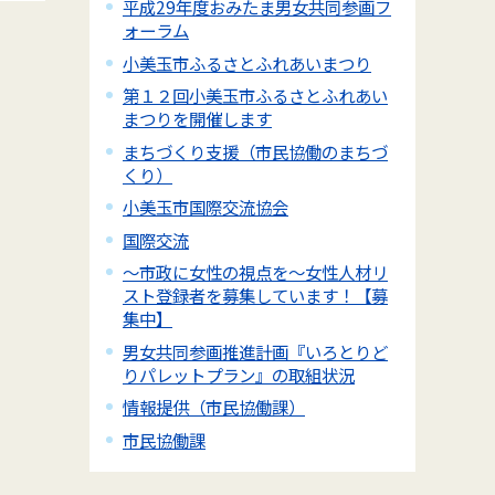
平成29年度おみたま男女共同参画フ
ォーラム
小美玉市ふるさとふれあいまつり
第１２回小美玉市ふるさとふれあい
まつりを開催します
まちづくり支援（市民協働のまちづ
くり）
小美玉市国際交流協会
国際交流
～市政に女性の視点を～女性人材リ
スト登録者を募集しています！【募
集中】
男女共同参画推進計画『いろとりど
りパレットプラン』の取組状況
情報提供（市民協働課）
市民協働課