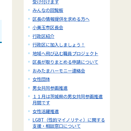
受け付けます
みんなの回覧板
区長の情報提供を求める方へ
小美玉市区長会
行政区紹介
行政区に加入しましょう！
地域へ飛び込む職員プロジェクト
区長が取りまとめる申請について
おみたまハーモニー連絡会
女性団体
男女共同参画推進
１１月は茨城県の男女共同参画推進
月間です
女性活躍推進
LGBT（性的マイノリティ）に関する
支援・相談窓口について