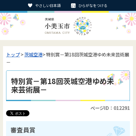
やさしい日本語
ひらがなをつける
トップ
>
茨城空港
> 特別賞－第18回茨城空港ゆめ未来芸術展
－
特別賞－第18回茨城空港ゆめ未
来芸術展－
ページID：012291
審査員賞