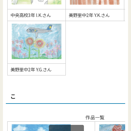
中央高校3年 I.K.さん
美野里中2年 Y.K.さん
小
美野里中2年 Y.G.さん
こ
作品一覧