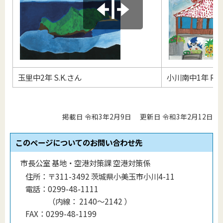
玉里中2年 S.K.さん
小川南中1年 R.K
掲載日 令和3年2月9日
更新日 令和3年2月12日
このページについてのお問い合わせ先
市長公室 基地・空港対策課 空港対策係
住所：
〒311-3492 茨城県小美玉市小川4-11
電話：
0299-48-1111
（
内線
：
2140〜2142
）
FAX：
0299-48-1199