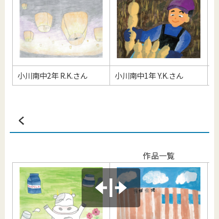
小川南中2年 R.K.さん
小川南中1年 Y.K.さん
小
く
作品一覧