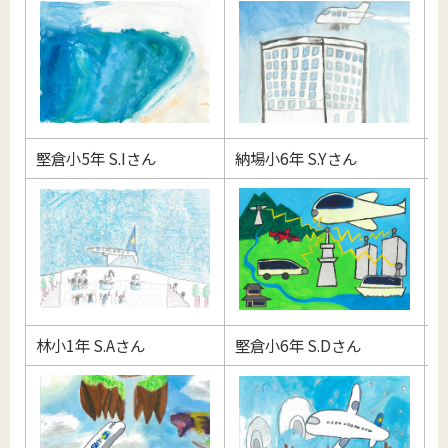
堅倉小5年 S.Iさん
納場小6年 S.Yさん
堅
林小1年 S.Aさん
堅倉小6年 S.Dさん
堅