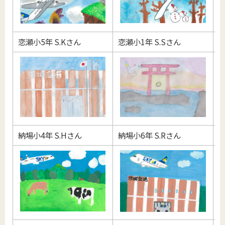
恋瀬小5年 S.Kさん
恋瀬小1年 S.Sさん
小
納場小4年 S.Hさん
納場小6年 S.Rさん
羽