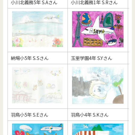
小川北義務5年 S.Aさん
小川北義務1年 S.Rさん
羽
納場小5年 S.Sさん
玉里学園4年 S.Yさん
羽
羽鳥小5年 S.Eさん
羽鳥小4年 S.Kさん
羽