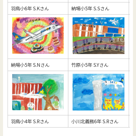
羽鳥小6年 S.Kさん
納場小5年 S.Sさん
玉
納場小5年 S.Nさん
竹原小5年 S.Yさん
羽
羽鳥小4年 S.Rさん
小川北義務6年 S.Rさん