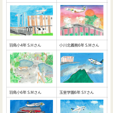
羽鳥小4年 S.Hさん
小川北義務6年 S.Mさん
羽
羽鳥小6年 S.Mさん
玉里学園6年 S.Yさん
玉