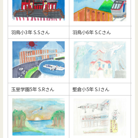
羽鳥小3年 S.Sさん
羽鳥小6年 S.Cさん
玉
玉里学園5年 S.Rさん
堅倉小5年 S.Iさん
小