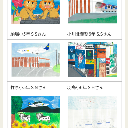
納場小5年 S.Sさん
小川北義務6年 S.Sさん
羽
竹原小5年 S.Nさん
羽鳥小6年 S.Hさん
羽