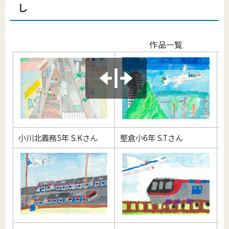
し
作品一覧
小川北義務5年 S.Kさん
堅倉小6年 S.Tさん
堅