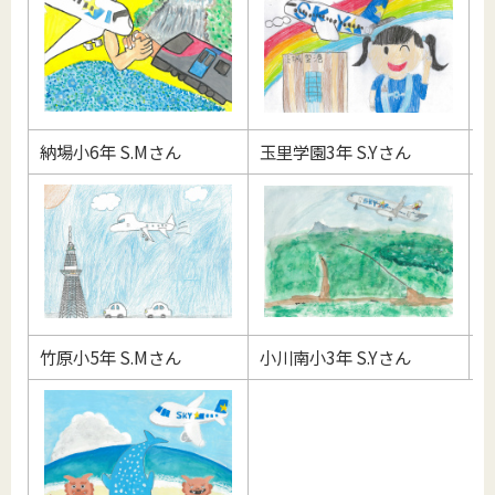
納場小6年 S.Mさん
玉里学園3年 S.Yさん
納
竹原小5年 S.Mさん
小川南小3年 S.Yさん
玉