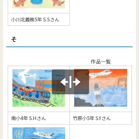
小川北義務5年 S.Sさん
そ
作品一覧
南小4年 S.Hさん
竹原小5年 S.Yさん
小