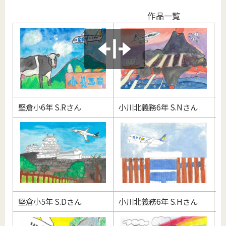
作品一覧
堅倉小6年 S.Rさん
小川北義務6年 S.Nさん
小
堅倉小5年 S.Dさん
小川北義務6年 S.Hさん
羽