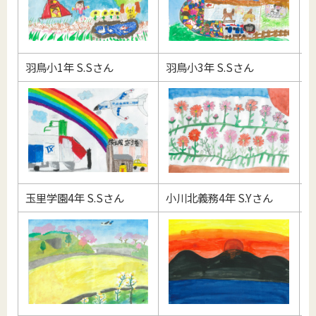
羽鳥小1年 S.Sさん
羽鳥小3年 S.Sさん
羽
玉里学園4年 S.Sさん
小川北義務4年 S.Yさん
堅