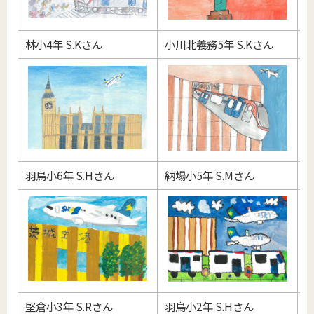
林小4年 S.Kさん
小川北義務5年 S.Kさん
玉
羽鳥小6年 S.Hさん
納場小5年 S.Mさん
羽
堅倉小3年 S.Rさん
羽鳥小2年 S.Hさん
納