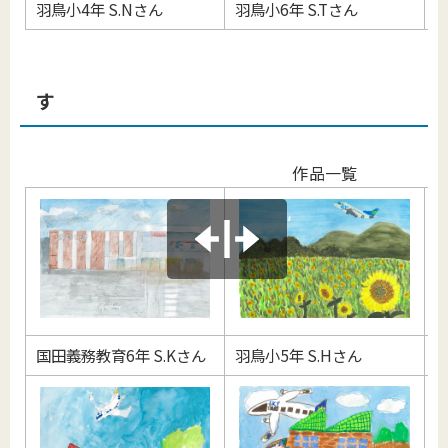
羽鳥小4年 S.Nさん
羽鳥小6年 S.Tさん
羽
す
作品一覧
国田義務教育6年 S.Kさん
羽鳥小5年 S.Hさん
羽