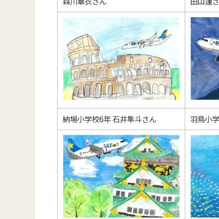
森川華衣さん
田山蓮
納場小学校6年 石井隼斗さん
羽鳥小学