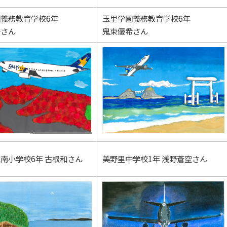
義務教育学校6年
玉里学園義務教育学校6年
奈さん
鬼束優希さん
南小学校6年 古根和さん
美野里中学校1年 浅野蒼空さん