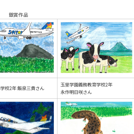
銀賞作品
玉里学園義務教育学校2年
学校2年 飯泉三貴さん
永作明日咲さん