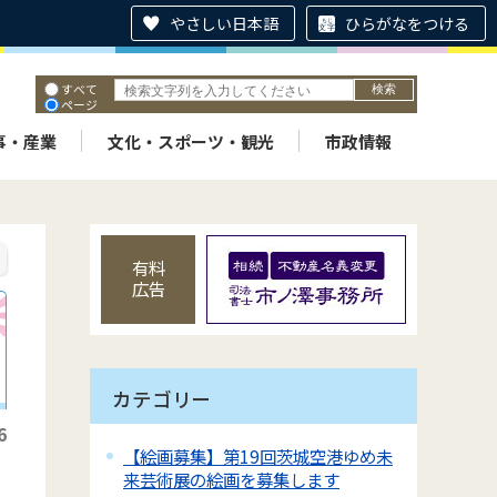
やさしい日本語
ひらがなをつける
すべて
ページ
PDF
ID
事・産業
文化・スポーツ・観光
市政情報
有料
広告
カテゴリー
6
【絵画募集】第19回茨城空港ゆめ未
来芸術展の絵画を募集します