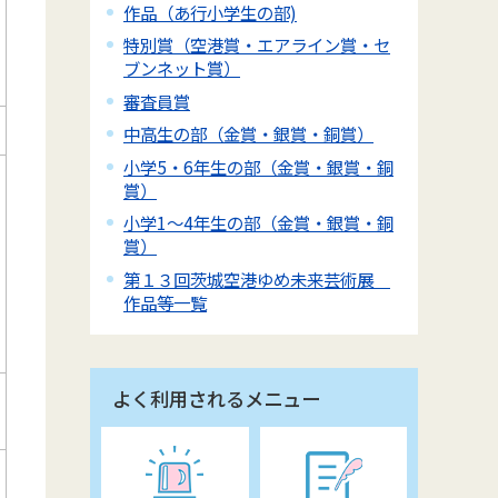
作品（あ行小学生の部)
特別賞（空港賞・エアライン賞・セ
ブンネット賞）
審査員賞
中高生の部（金賞・銀賞・銅賞）
小学5・6年生の部（金賞・銀賞・銅
賞）
小学1～4年生の部（金賞・銀賞・銅
賞）
第１３回茨城空港ゆめ未来芸術展
作品等一覧
よく利用されるメニュー