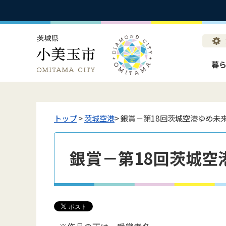
暮
トップ
>
茨城空港
> 銀賞－第18回茨城空港ゆめ未
銀賞－第18回茨城空