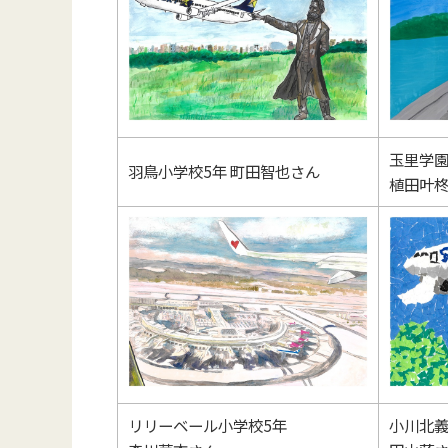
玉里学園
羽鳥小学校5年 町田智也さん
植田叶
リリーベール小学校5年
小川北義