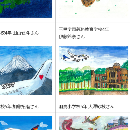
玉里学園義務教育学校4年
校4年 田山健斗さん
伊藤鈴奈さん
校5年 加藤拓磨さん
羽鳥小学校5年 大澤紗枝さん