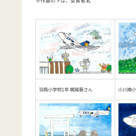
※作品の下は、受賞者名
羽鳥小学校1年 梶陽葵さん
小川南小