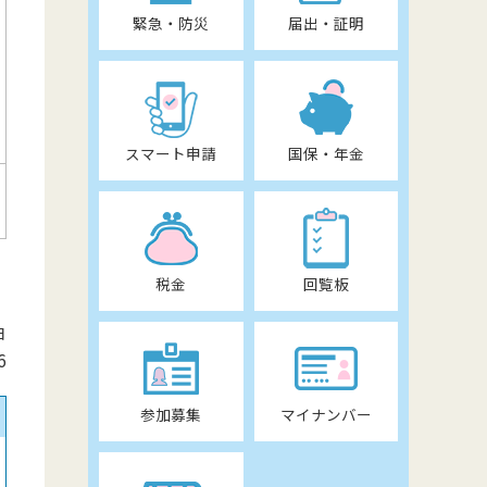
緊急・防災
届出・証明
スマート申請
国保・年金
税金
回覧板
日
6
参加募集
マイナンバー