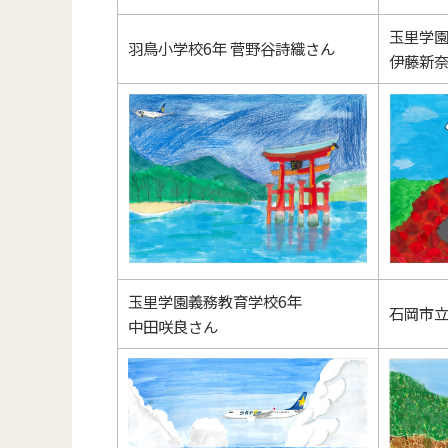
玉里学園
羽鳥小学校6年 菅野谷詩織さん
伊藤新
玉里学園義務教育学校6年
石岡市立
中田咲良さん