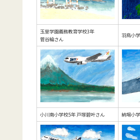
玉里学園義務教育学校3年
羽鳥小学
菅谷綸さん
小川南小学校5年 戸塚碧叶さん
納場小学