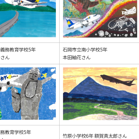
義務教育学校5年
石岡市立南小学校5年
柊さん
本田紬花さん
務教育学校5年
竹原小学校6年 額賀真太郎さん