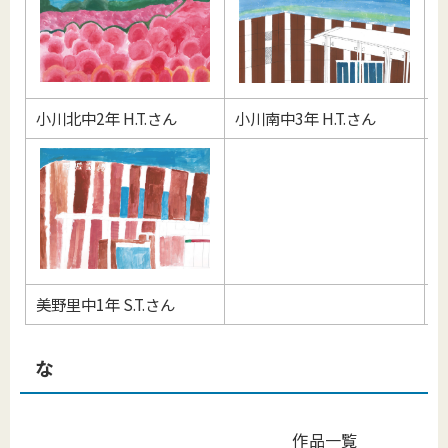
小川北中2年 H.T.さん
小川南中3年 H.T.さん
美
美野里中1年 S.T.さん
な
作品一覧