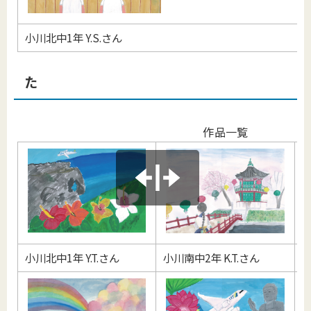
小川北中1年 Y.S.さん
た
作品一覧
小川北中1年 Y.T.さん
小川南中2年 K.T.さん
美