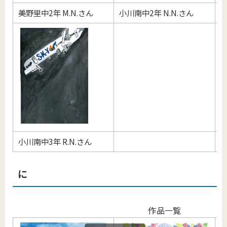
美野里中2年 M.N.さん
小川南中2年 N.N.さん
美
小川南中3年 R.N.さん
に
作品一覧