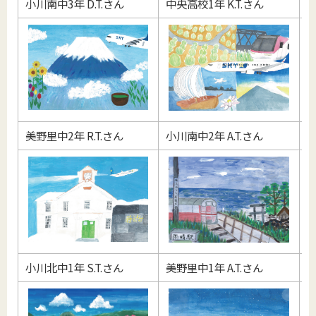
小川南中3年 D.T.さん
中央高校1年 K.T.さん
美
美野里中2年 R.T.さん
小川南中2年 A.T.さん
美
小川北中1年 S.T.さん
美野里中1年 A.T.さん
美