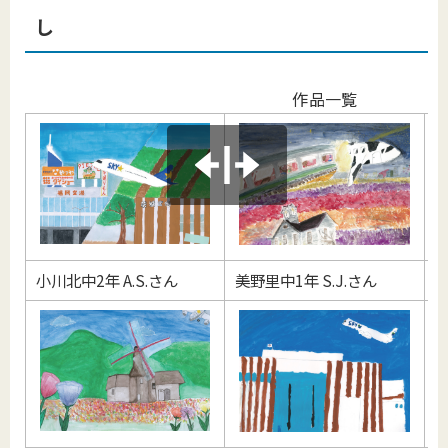
し
作品一覧
小川北中2年 A.S.さん
美野里中1年 S.J.さん
美