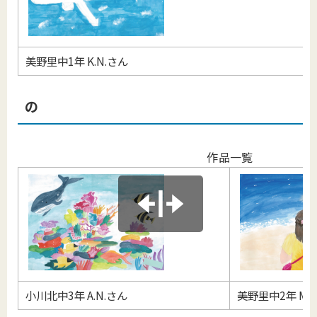
美野里中1年 K.N.さん
の
作品一覧
小川北中3年 A.N.さん
美野里中2年 M.