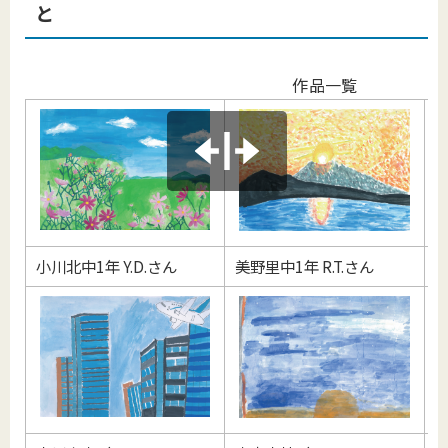
と
作品一覧
小川北中1年 Y.D.さん
美野里中1年 R.T.さん
小