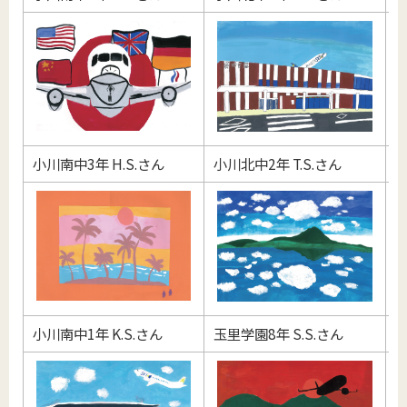
小川南中3年 H.S.さん
小川北中2年 T.S.さん
美
小川南中1年 K.S.さん
玉里学園8年 S.S.さん
美