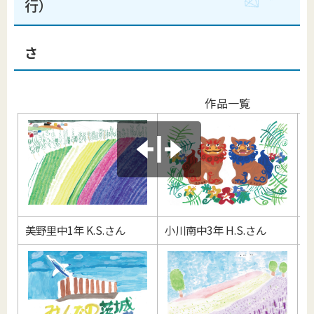
行）
さ
作品一覧
美野里中1年 K.S.さん
小川南中3年 H.S.さん
小