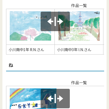
作品一覧
小川南中1年 R.N.さん
小川南中3年 I.N.さん
美
ね
作品一覧