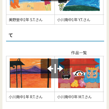
美野里中2年 S.T.さん
小川南中1年 Y.T.さん
美
て
作品一覧
小川南中1年 R.T.さん
小川南中3年 M.T.さん
美