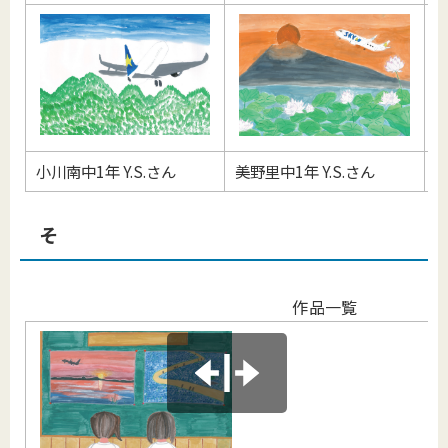
小川南中1年 Y.S.さん
美野里中1年 Y.S.さん
小
そ
作品一覧