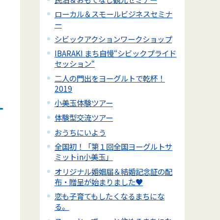
ローカル＆スモールビジネスセミナ
ー
シビックアクションワークショップ
IBARAKI まち自慢“シビックプライド
セッション“
二人の門出をヨーグルトで乾杯！
2019
小美玉体験ツアー
体験型交流ツアー
おうちにいよう
全国初！「第１回全国ヨーグルトサ
ミットin小美玉」
オリジナル婚姻届＆結婚記念証の配
布・贈呈が始まりました♥
恋も子育てもしたくなるまちにな
る。