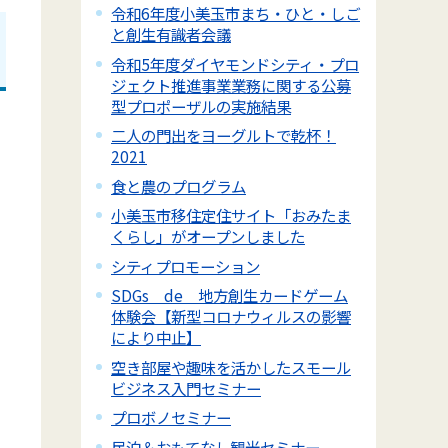
令和6年度小美玉市まち・ひと・しご
と創生有識者会議
令和5年度ダイヤモンドシティ・プロ
ジェクト推進事業業務に関する公募
型プロポーザルの実施結果
二人の門出をヨーグルトで乾杯！
2021
食と農のプログラム
小美玉市移住定住サイト「おみたま
くらし」がオープンしました
シティプロモーション
SDGs de 地方創生カードゲーム
体験会【新型コロナウィルスの影響
により中止】
空き部屋や趣味を活かしたスモール
ビジネス入門セミナー
プロボノセミナー
民泊＆おもてなし観光セミナー