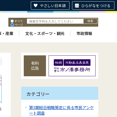
やさしい日本語
ひらがなをつける
すべて
ページ
PDF
ID
事・産業
文化・スポーツ・観光
市政情報
有料
広告
カテゴリー
第3期総合戦略策定に係る市民アンケ
5
ート調査