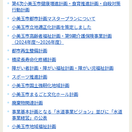
第4次小美玉市健康増進計画・食育推進計画・自殺対策
行動計画
小美玉市都市計画マスタープランについて
小美玉市立地適正化計画を策定しました
小美玉市高齢者福祉計画・第9期介護保険事業計画
（2024年度～2026年度）
都市再生整備計画
橋梁長寿命化修繕計画
障がい者計画・障がい福祉計画・障がい児福祉計画
スポーツ推進計画
小美玉市国土強靭化地域計画
小美玉市まるごと文化ホール計画
廃棄物関連計画
事業基本計画となる「水道事業ビジョン」並びに「水道
事業経営」の公表
小美玉市地域福祉計画