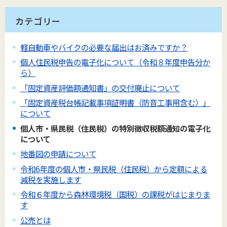
カテゴリー
軽自動車やバイクの必要な届出はお済みですか？
個人住民税申告の電子化について（令和８年度申告分か
ら）
「固定資産評価額通知書」の交付廃止について
「固定資産税台帳記載事項証明書（防音工事用含む）」
について
個人市・県民税（住民税）の特別徴収税額通知の電子化
について
地番図の申請について
令和6年度の個人市・県民税（住民税）から定額による
減税を実施します
令和６年度から森林環境税（国税）の課税がはじまりま
す
公売とは