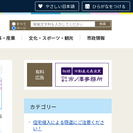
やさしい日本語
ひらがなをつける
すべて
ページ
PDF
ID
事・産業
文化・スポーツ・観光
市政情報
有料
広告
カテゴリー
6
住宅侵入による窃盗にご注意くださ
い！