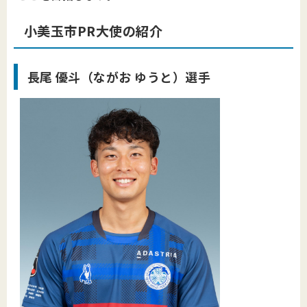
小美玉市PR大使の紹介
長尾 優斗
（ながお ゆうと）選手