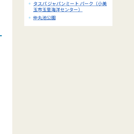
タスパ ジャパンミート パーク（小美
玉市玉里海洋センター）
仲丸池公園