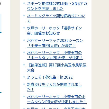
7
スポーツ推進課公式LINE・SNSアカ
ウントを開設しました
ネーミングライツ契約締結式につい
て
水戸ホーリーホック「選手サイン
会」開催のお知らせ
水戸ホーリーホック2025シーズン
「小美玉市PR大使」が決定！
水戸ホーリーホック 小美玉市の
「ホームタウンPR大使」が決定！
【結果速報】第17回小美玉市民駅伝
大会
ようこそ！夢先生！in 2022
新春歩け歩け大会が開催されまし
た！
水戸ホーリーホック 小美玉市のホ
ームタウンPR大使が決定しました！
水戸ホーリーホック 小美玉市のホ