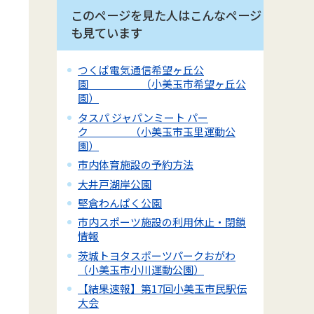
このページを見た人はこんなページ
も見ています
つくば電気通信希望ヶ丘公
園 （小美玉市希望ヶ丘公
園）
タスパ ジャパンミート パー
ク （小美玉市玉里運動公
園）
市内体育施設の予約方法
大井戸湖岸公園
堅倉わんぱく公園
市内スポーツ施設の利用休止・閉鎖
情報
茨城トヨタスポーツパークおがわ
（小美玉市小川運動公園）
【結果速報】第17回小美玉市民駅伝
大会