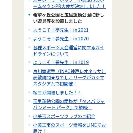
ームタウンPR大使が決定しました！
希望ヶ丘公園と玉里運動公園に新し
い遊具等を設置しました
ようこそ！夢先生！in 2021
ようこそ！夢先生！in 2020
各種スポーツ大会運営に関するガイ
ドラインについて
ようこそ！夢先生！in 2019
京川舞選手（INAC神戸レオネッサ）
表敬訪問★なでしこリーグがカシマ
スタジアムで初開催！
桜ヨガ開催しました！！
玉里運動公園の愛称が「タスパ ジャ
パンミート パーク」で継続！
小美玉スポーツクラブのご紹介
小美玉市のスポーツ情報をLINEでお
届け！