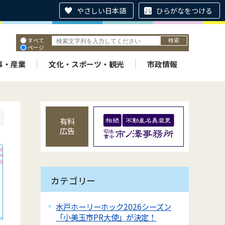
やさしい日本語
ひらがなをつける
すべて
ページ
PDF
ID
事・産業
文化・スポーツ・観光
市政情報
有料
広告
カテゴリー
水戸ホーリーホック2026シーズン
「小美玉市PR大使」が決定！