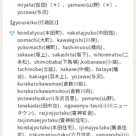
miyata(宮田)（＊）、yamano(山野)（＊）、
yozawa(与沢)
【gyouseiku(行政区)】
hondatyou(本田町)、nakatajyuku(中田宿)、
oomachi(大町)、kawakgishi(川岸)、
yokomachi(横町)、hashimuou(橋向)、
sakaue(坂上)、sakashita(坂下)、nihonmatsu(二
本松)、shimobaba(下馬場),kobanawa(小塙)、
tachinobe(立延)、nakane(中根)、hataya(幡
谷)、hakiage(羽木上)、yozawa(与沢)、
kurakazukawamae(倉数川前)、
kurakazukawamukou(倉数川向)、
yozawahyakuri(与沢百里)、yamano(山野)、
tanakadai(田中台)、ogawanyu-taun(小川ニュー
タウン)、raijinjyutaku(雷神官舎)、
raijinmaejyutaku(雷神前住宅)、
hondajyutaku(本田住宅)、ijimajyutaku(飯島住
宅)、rokumanjyutaku(六万住宅、yamanodai(山