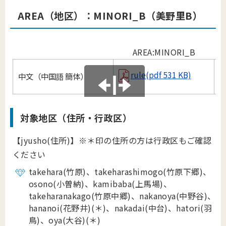
AREA（地区）：MINORI
_
B（美野里B）
AREA:MINORI_B
rule(pdf 531 KB)
中文（中国語 簡体）
B
対象地区（住所・行政区）
【jyusho(住所)】※＊印の住所の方は行政区もご確認
ください
takehara(竹原)、takeharashimogo(竹原下郷)、
osono(小曽納)、kamibaba(上馬場)、
takeharanakago(竹原中郷)、nakanoya(中野谷)、
hananoi(花野井)
(
＊
)
、nakadai(中台)、hatori(
羽
鳥)、oya(大谷)
(
＊
)