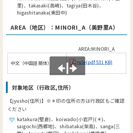
里)、takasaki(高崎)、tagiya(田木谷)、
higashitanaka(東田中)
AREA（地区）：MINORI
_
A（美野里A）
AREA:MINORI_A
rule(pdf 531 KB)
中文（中国語 簡体）
B
対象地区（行政区,住所）
【jyusho(住所)】※＊印の住所の方は行政区もご確認
ください
katakura(堅倉)、koiwado(小岩戸)
(
＊
)
、
saigochi(西郷地)、shibataka(柴高)、sanga(三