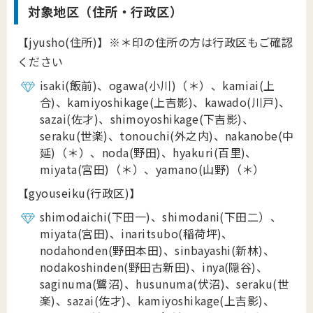
対象地区（住所・行政区）
【jyusho(住所)】※＊印の住所の方は行政区もご確認
ください
isaki(飯前)、ogawa(小川)（＊）、kamiai(上
合)、kamiyoshikage(上吉影)、kawado(川戸)、
sazai(佐才)、shimoyoshikage(下吉影)、
seraku(世楽)、tonouchi(外之内)、nakanobe(中
延)（＊）、noda(野田)、hyakuri(百里)、
miyata(宮田)（＊）、yamano(山野)（＊）
【gyouseiku(行政区)】
shimodaichi(下田一)、shimodani(下田二）、
miyata(宮田)、inaritsubo(稲荷坪)、
nodahonden(野田本田)、sinbayashi(新林)、
nodakoshinden(野田古新田)、inya(隠谷)、
saginuma(鷺沼)、husunuma(伏沼)、seraku(世
楽)、sazai(佐才)、kamiyoshikage(上吉影)、