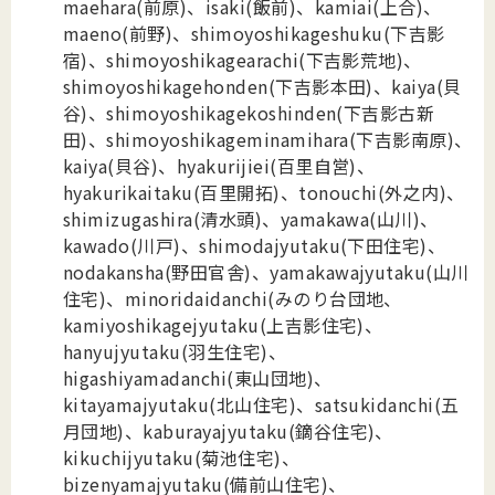
maehara(前原)、isaki(飯前)、kamiai(上合)、
maeno(前野)、shimoyoshikageshuku(下吉影
宿)、shimoyoshikagearachi(下吉影荒地)、
shimoyoshikagehonden(下吉影本田)、kaiya(貝
谷)、shimoyoshikagekoshinden(下吉影古新
田)、shimoyoshikageminamihara(下吉影南原)、
kaiya(貝谷)、hyakurijiei(百里自営)、
hyakurikaitaku(百里開拓)、tonouchi(外之内)、
shimizugashira(清水頭)、yamakawa(山川)、
kawado(川戸)、shimodajyutaku(下田住宅)、
nodakansha(野田官舎)、yamakawajyutaku(山川
住宅)、minoridaidanchi(みのり台団地、
kamiyoshikagejyutaku(上吉影住宅)、
hanyujyutaku(羽生住宅)、
higashiyamadanchi(東山団地)、
kitayamajyutaku(北山住宅)、satsukidanchi(五
月団地)、kaburayajyutaku(鏑谷住宅)、
kikuchijyutaku(菊池住宅)、
bizenyamajyutaku(備前山住宅)、