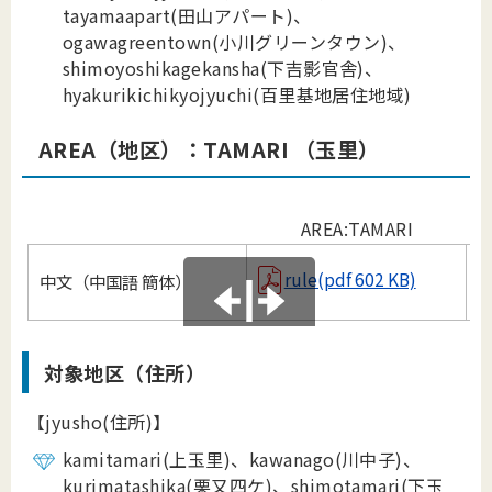
tayamaapart(田山アパート)、
ogawagreentown(小川グリーンタウン)、
shimoyoshikagekansha(下吉影官舎)、
hyakurikichikyojyuchi(百里基地居住地域)
AREA（地区）：TAMARI （玉里）
AREA:TAMARI
rule(pdf 602 KB)
中文（中国語 簡体）
B
対象地区（住所）
【jyusho(住所)】
kamitamari(上玉里)、kawanago(川中子)、
kurimatashika(栗又四ケ)、shimotamari(下玉