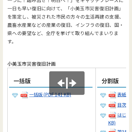
一つに！踏み出せ！明日へ！」をキャッチフレーズに
一日も早い復旧に向けて、「小美玉市災害復旧計画」
を策定し、被災された市民の方々の生活再建の支援、
農畜水産業などの産業の復旧、インフラの復旧、国・
県への要望など、全庁を挙げて取り組んでまいりま
す。
小美玉市災害復旧計画
一括版
分割版
一括版 (PDF 141 KB)
表紙(PD
目次(PD
はじめに
KB)
第3章(P