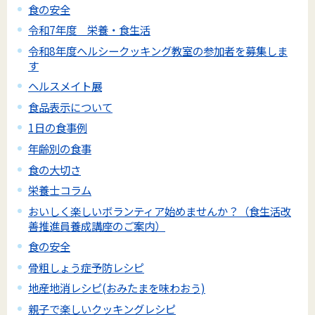
食の安全
令和7年度 栄養・食生活
令和8年度ヘルシークッキング教室の参加者を募集しま
す
ヘルスメイト展
食品表示について
1日の食事例
年齢別の食事
食の大切さ
栄養士コラム
おいしく楽しいボランティア始めませんか？（食生活改
善推進員養成講座のご案内）
食の安全
骨粗しょう症予防レシピ
地産地消レシピ(おみたまを味わおう)
親子で楽しいクッキングレシピ