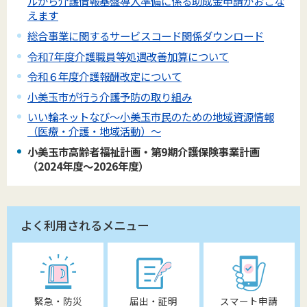
ルから介護情報基盤導入準備に係る助成金申請がおこな
えます
総合事業に関するサービスコード関係ダウンロード
令和7年度介護職員等処遇改善加算について
令和６年度介護報酬改定について
小美玉市が行う介護予防の取り組み
いい輪ネットなび～小美玉市民のための地域資源情報
（医療・介護・地域活動）～
小美玉市高齢者福祉計画・第9期介護保険事業計画
（2024年度～2026年度）
よく利用されるメニュー
緊急・防災
届出・証明
スマート申請