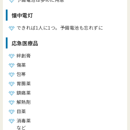
懐中電灯
できれば1人に1つ。予備電池も忘れずに
応急医療品
絆創膏
傷薬
包帯
胃腸薬
鎮痛薬
解熱剤
目薬
消毒薬
など