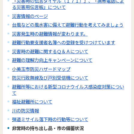
『災害時の伝言ダイヤル（１７１）』、『携帯電話によ
る災害用伝言板』について
災害情報のページ
台風などの風水害に備えて避難行動を考えてみましょう
災害発生時の避難情報が変わります。
避難行動要支援者名簿への登録を受けつけています
災害時の避難に関するＱ＆Ａについて
避難の理解力向上キャンペーンについて
小美玉市防災ハザードマップ
防災行政無線及び戸別受信機について
避難所等における新型コロナウイルス感染症対策につい
て
福祉避難所について
川の防災情報
弾道ミサイル落下時の行動等について
非常時の持ち出し品・市の備蓄状況