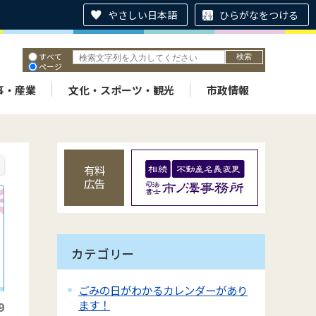
やさしい日本語
ひらがなをつける
すべて
ページ
PDF
ID
事・産業
文化・スポーツ・観光
市政情報
有料
広告
カテゴリー
ごみの日がわかるカレンダーがあり
ます！
9