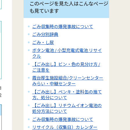
このページを見た人はこんなページ
も見ています
ごみ収集時の爆発事故について
ごみ分別辞典
ごみ・し尿
ボタン電池 / 小型充電式電池 リサイ
クル
【ごみ出し】ビン・色の見分け方 /
ご注意を
霞台厚生施設組合/クリーンセンター
みらい・中継センター
日
【ごみ出し】ペンキ・塗料缶の捨て
2
方、処分について
【ごみ出し】リチウムイオン電池の
処分方法について
ごみ収集時の爆発事故について
リサイクル（収集日）カレンダー