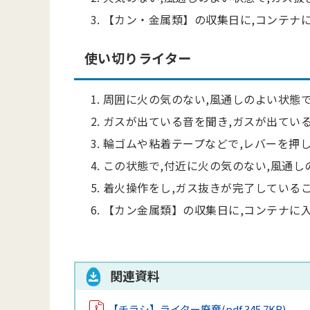
【カン・金属類】の収集日に,コンテナ
使い切りライター
周囲に火の気のない,風通しのよい状態で
ガスが出ている音を聞き,ガスが出てい
輪ゴムや粘着テープなどで,レバーを押
この状態で,付近に火の気のない,風通
着火操作をし,ガス抜きが完了している
【カン金属類】の収集日に,コンテナに
関連資料
【チラシ】ライター廃棄
(pdf 345.7KB)