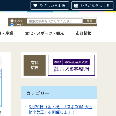
やさしい日本語
ひらがなをつける
すべて
ページ
PDF
ID
事・産業
文化・スポーツ・観光
市政情報
有料
広告
カテゴリー
3月20日（金・祝）「スポGOMI大会
in小美玉」を開催します！
5