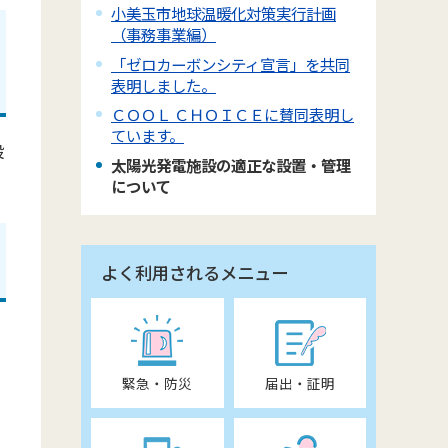
小美玉市地球温暖化対策実行計画
（事務事業編）
「ゼロカーボンシティ宣言」を共同
表明しました。
ＣＯＯＬ ＣＨＯＩＣＥに賛同表明し
ています。
設
太陽光発電施設の適正な設置・管理
について
よく利用されるメニュー
。
緊急・防災
届出・証明