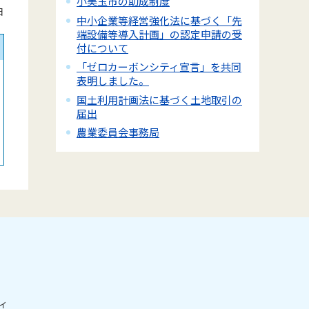
小美玉市の助成制度
日
中小企業等経営強化法に基づく「先
端設備等導入計画」の認定申請の受
付について
「ゼロカーボンシティ宣言」を共同
表明しました。
国土利用計画法に基づく土地取引の
届出
農業委員会事務局
ィ