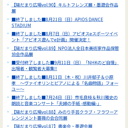
【陽だまり広場vol.90】キルトフレンズ展・墨遊会作品
展
■終了しました■8月21日（日）APIOS DANCE
STADIUM
■終了しました■8月7日（日）アピオスeスポーツイベ
ント「アピオス遊んでe計画」開催決定！
【陽だまり広場vol.89】NPO法人全日本美術家作品保管
協会作品展
■受付終了しました■9月11日（日）「NHKのど自慢」
出場者・観覧者大募集‼
■終了しました■8月11日（木・祝）川井郁子＆小原
孝 ～ヴァイオリンとピアノによる「名曲物語」フォー
ユー～
■終了しました■7月24日（日）市毛良枝＆秋川雅史の
朗読と音楽コンサート「夫婦の手紙 -感動編-」
【陽だまり広場vol.88】みのり手芸クラブ・フラワーア
レンジメント薔薇の会合同展
【陽だまり広場vol.87】書楽会・墨遊会展