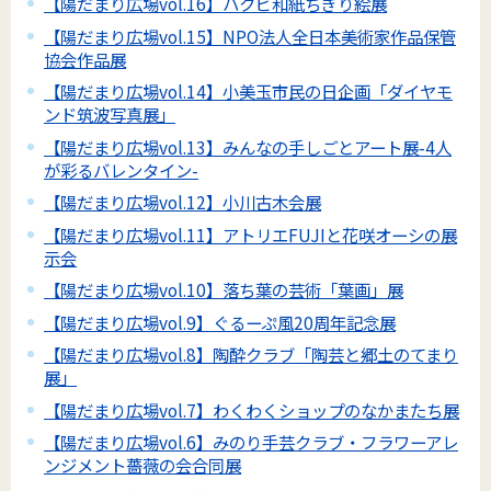
【陽だまり広場vol.16】ハクビ和紙ちぎり絵展
【陽だまり広場vol.15】NPO法人全日本美術家作品保管
協会作品展
【陽だまり広場vol.14】小美玉市民の日企画「ダイヤモ
ンド筑波写真展」
【陽だまり広場vol.13】みんなの手しごとアート展-4人
が彩るバレンタイン-
【陽だまり広場vol.12】小川古木会展
【陽だまり広場vol.11】アトリエFUJIと花咲オーシの展
示会
【陽だまり広場vol.10】落ち葉の芸術「葉画」展
【陽だまり広場vol.9】ぐるーぷ風20周年記念展
【陽だまり広場vol.8】陶酔クラブ「陶芸と郷土のてまり
展」
【陽だまり広場vol.7】わくわくショップのなかまたち展
【陽だまり広場vol.6】みのり手芸クラブ・フラワーアレ
ンジメント薔薇の会合同展