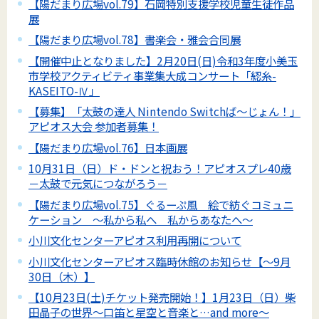
【陽だまり広場vol.79】石岡特別支援学校児童生徒作品
展
【陽だまり広場vol.78】書楽会・雅会合同展
【開催中止となりました】2月20日(日)令和3年度小美玉
市学校アクティビティ事業集大成コンサート「綛糸-
KASEITO-Ⅳ」
【募集】「太鼓の達人 Nintendo Switchば～じょん！」
アピオス大会 参加者募集！
【陽だまり広場vol.76】日本画展
10月31日（日）ド・ドンと祝おう！アピオスプレ40歳
－太鼓で元気につながろう－
【陽だまり広場vol.75】ぐるーぷ風 絵で紡ぐコミュニ
ケーション ～私から私へ 私からあなたへ～
小川文化センターアピオス利用再開について
小川文化センターアピオス臨時休館のお知らせ【～9月
30日（木）】
【10月23日(土)チケット発売開始！】1月23日（日）柴
田晶子の世界～口笛と星空と音楽と…and more～