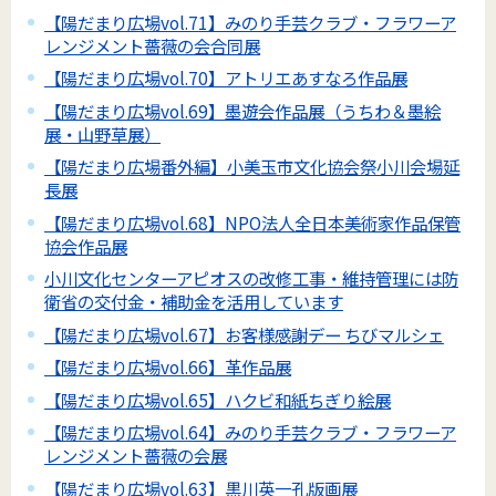
【陽だまり広場vol.71】みのり手芸クラブ・フラワーア
レンジメント薔薇の会合同展
【陽だまり広場vol.70】アトリエあすなろ作品展
【陽だまり広場vol.69】墨遊会作品展（うちわ＆墨絵
展・山野草展）
【陽だまり広場番外編】小美玉市文化協会祭小川会場延
長展
【陽だまり広場vol.68】NPO法人全日本美術家作品保管
協会作品展
小川文化センターアピオスの改修工事・維持管理には防
衛省の交付金・補助金を活用しています
【陽だまり広場vol.67】お客様感謝デー ちびマルシェ
【陽だまり広場vol.66】革作品展
【陽だまり広場vol.65】ハクビ和紙ちぎり絵展
【陽だまり広場vol.64】みのり手芸クラブ・フラワーア
レンジメント薔薇の会展
【陽だまり広場vol.63】黒川英一孔版画展