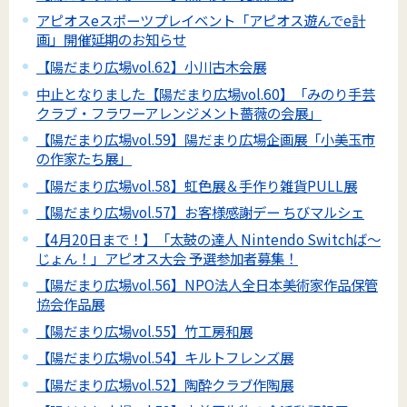
アピオスeスポーツプレイベント「アピオス遊んでe計
画」開催延期のお知らせ
【陽だまり広場vol.62】小川古木会展
中止となりました【陽だまり広場vol.60】「みのり手芸
クラブ・フラワーアレンジメント薔薇の会展」
【陽だまり広場vol.59】陽だまり広場企画展「小美玉市
の作家たち展」
【陽だまり広場vol.58】虹色展＆手作り雑貨PULL展
【陽だまり広場vol.57】お客様感謝デー ちびマルシェ
【4月20日まで！】「太鼓の達人 Nintendo Switchば～
じょん！」アピオス大会 予選参加者募集！
【陽だまり広場vol.56】NPO法人全日本美術家作品保管
協会作品展
【陽だまり広場vol.55】竹工房和展
【陽だまり広場vol.54】キルトフレンズ展
【陽だまり広場vol.52】陶酔クラブ作陶展