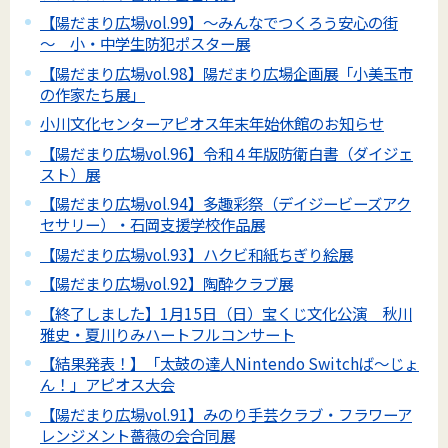
【陽だまり広場vol.99】～みんなでつくろう安心の街
～ 小・中学生防犯ポスター展
【陽だまり広場vol.98】陽だまり広場企画展「小美玉市
の作家たち展」
小川文化センターアピオス年末年始休館のお知らせ
【陽だまり広場vol.96】令和４年版防衛白書（ダイジェ
スト）展
【陽だまり広場vol.94】多趣彩祭（デイジービーズアク
セサリー）・石岡支援学校作品展
【陽だまり広場vol.93】ハクビ和紙ちぎり絵展
【陽だまり広場vol.92】陶酔クラブ展
【終了しました】1月15日（日）宝くじ文化公演 秋川
雅史・夏川りみハートフルコンサート
【結果発表！】「太鼓の達人Nintendo Switchば～じょ
ん！」アピオス大会
【陽だまり広場vol.91】みのり手芸クラブ・フラワーア
レンジメント薔薇の会合同展