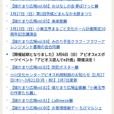
【陽だまり広場vol.86】おはなしの会 夢ぽけっと展
3月27日（日）第1回茨城どまんなか太鼓まつり
【陽だまり広場vol.85】楽楽塾展
3月13日（日）小美玉市まるごと文化ホール計画策定10
周年記念講演会
【陽だまり広場vol.84】みのり手芸クラブ・フラワーア
レンジメント薔薇の会合同展
【開催延期となりました】3月6日（日）アピオスeスポ
ーツイベント「アピオス遊んでe計画」開催決定！
【陽だまり広場vol.83】防犯ポスター展
小川文化センターアピオス利用制限のお知らせ【1月27
日(木)～3月21日(月・祝)】3月7日更新
【陽だまり広場vol.82】陽だまり広場企画展「小美玉市
の作家たち展」
【陽だまり広場vol.81】LaBreeze展
【陽だまり広場vol.80】お客様感謝デー ちびマルシェ