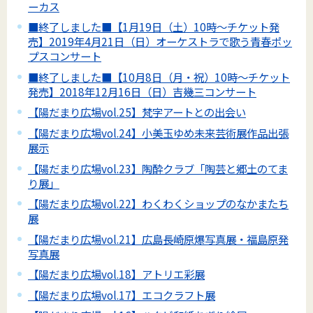
ーカス
■終了しました■【1月19日（土）10時～チケット発
売】2019年4月21日（日）オーケストラで歌う青春ポッ
プスコンサート
■終了しました■【10月8日（月・祝）10時～チケット
発売】2018年12月16日（日）吉幾三コンサート
【陽だまり広場vol.25】梵字アートとの出会い
【陽だまり広場vol.24】小美玉ゆめ未来芸術展作品出張
展示
【陽だまり広場vol.23】陶酔クラブ「陶芸と郷土のてま
り展」
【陽だまり広場vol.22】わくわくショップのなかまたち
展
【陽だまり広場vol.21】広島長崎原爆写真展・福島原発
写真展
【陽だまり広場vol.18】アトリエ彩展
【陽だまり広場vol.17】エコクラフト展