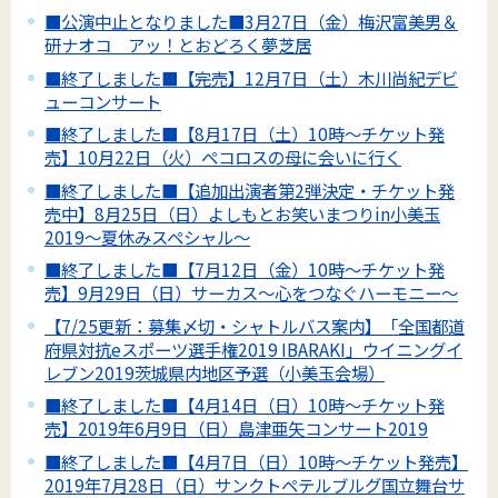
■公演中止となりました■3月27日（金）梅沢富美男＆
研ナオコ アッ！とおどろく夢芝居
■終了しました■【完売】12月7日（土）木川尚紀デビ
ューコンサート
■終了しました■【8月17日（土）10時～チケット発
売】10月22日（火）ペコロスの母に会いに行く
■終了しました■【追加出演者第2弾決定・チケット発
売中】8月25日（日）よしもとお笑いまつりin小美玉
2019～夏休みスペシャル～
■終了しました■【7月12日（金）10時～チケット発
売】9月29日（日）サーカス～心をつなぐハーモニー～
【7/25更新：募集〆切・シャトルバス案内】「全国都道
府県対抗eスポーツ選手権2019 IBARAKI」ウイニングイ
レブン2019茨城県内地区予選（小美玉会場）
■終了しました■【4月14日（日）10時～チケット発
売】2019年6月9日（日）島津亜矢コンサート2019
■終了しました■【4月7日（日）10時～チケット発売】
2019年7月28日（日）サンクトペテルブルグ国立舞台サ