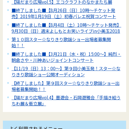
【陽だまり広場vol.5】エコクラフトのなかまたち展
■終了しました■【8月26日（日）10時～チケット発
売】2019年1月19日（土）初春バレエ祝賀コンサート
■終了しました■【8月4日（土）10時～チケット発売】
9月30日（日）週末よしもとお笑いライブin小美玉2018
第１０回スター☆なりきり歌謡ショー出場者募集開
始！！
■終了しました■【3月21日（水・祝）15:00～】純烈・
朝倉さや・川神あいジョイントコンサート
【11/19（日）13：00～】第９回小美玉発！スター☆な
りきり歌謡ショー公開オーディション
【終了しました】第９回スター☆なりきり歌謡ショー出
場者募集開始！！
【陽だまり広場vol.4】墨遊会・石岡遊雅会「手描き絵う
ちわ展＆衝立展」
よく利用されるメニュー