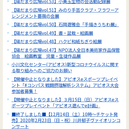
【陽だまり広場vol.53】小美玉生物の会活動記録展
【陽だまり広場vol.51】みのり手芸クラブ・フラワーア
レンジメント薔薇の会展
【陽だまり広場vol.50】石岡遊雅会「手描きうちわ展」
【陽だまり広場vol.49】書・盆栽・絵画展
【陽だまり広場vol.48】ハクビ和紙ちぎり絵展
【陽だまり広場vol.47】NPO法人全日本美術家作品保管
協会 絵画教室 児童・生徒作品展
小川文化センター(アピオス)新型コロナウイルスに関す
る取り組みへのご協力のお願い
【開催中止となりました】アピオスeスポーツプレイベ
ント「#コンパス 戦闘摂理解析システム」アピオス大会
参加者募集！
【開催中止となりました】３月15日（日）アピオスeス
ポーツプレイベント「アピオス遊んでe計画」
■終了しました■【12月14日（土）10時～チケット発
売】2020年2月23日（日・祝）川井郁子ヴァイオリンコ
ンサート