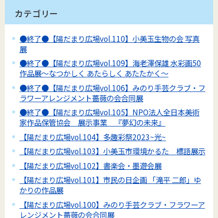
カテゴリー
●終了●【陽だまり広場vol.110】小美玉生物の会 写真
展
●終了●【陽だまり広場vol.109】海老澤保雄 水彩画50
作品展～なつかしく あたらしく あたたかく～
●終了●【陽だまり広場vol.106】みのり手芸クラブ・フ
ラワーアレンジメント薔薇の会合同展
●終了●【陽だまり広場vol.105】NPO法人全日本美術
家作品保管協会 展示事業 『夢幻の未来』
【陽だまり広場vol.104】多趣彩祭2023~光~
【陽だまり広場vol.103】小美玉市環境かるた 標語展示
【陽だまり広場vol.102】書楽会・墨遊会展
【陽だまり広場vol.101】市民の日企画 「滝平 二郎」ゆ
かりの作品展
【陽だまり広場vol.100】みのり手芸クラブ・フラワーア
レンジメント薔薇の会合同展