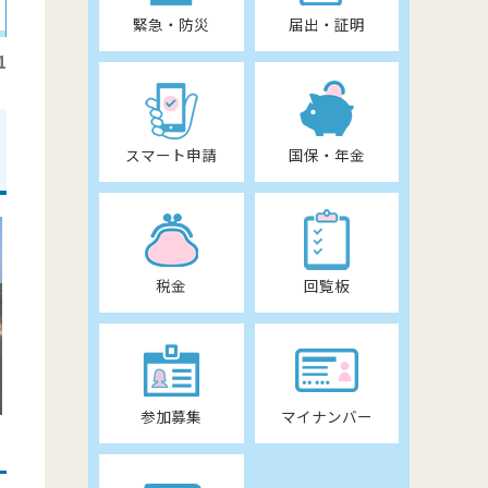
緊急・防災
届出・証明
1
スマート申請
国保・年金
税金
回覧板
参加募集
マイナンバー