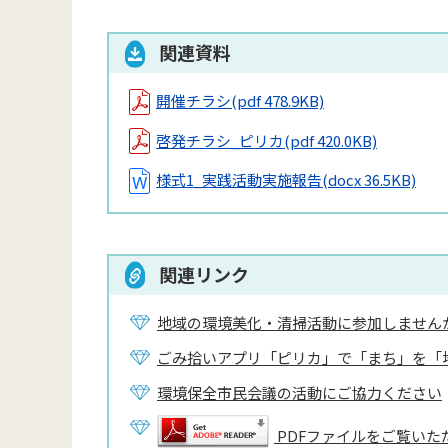
関連資料
開催チラシ
(pdf 478.9KB)
啓発チラシ_ピリカ
(pdf 420.0KB)
様式1_実践活動実施報告
(docx 36.5KB)
関連リンク
地域の環境美化・清掃活動に参加しません
ごみ拾いアプリ「ピリカ」で「まち」を「
環境保全市民会議の活動にご協力ください
PDFファイルをご覧いただ