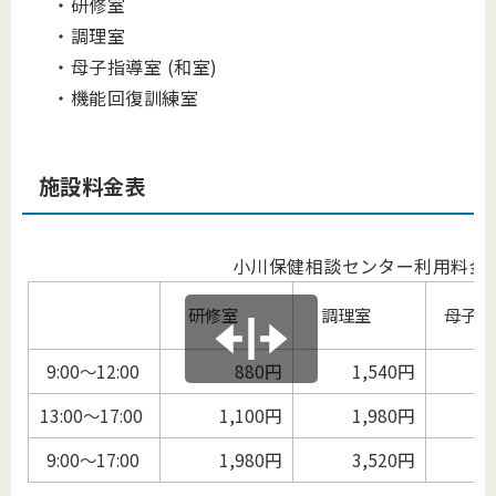
・研修室
・調理室
・母子指導室 (和室)
・機能回復訓練室
施設料金表
小川保健相談センター利用料金
研修室
調理室
母子指
9:00～12:00
880円
1,540円
13:00～17:00
1,100円
1,980円
1
9:00～17:00
1,980円
3,520円
1