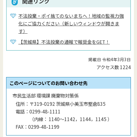
関連リンク
不法投棄・ポイ捨てのないまちへ！地域の監視力強
化にご協力ください（新しいウィンドウが開きま
す）
【茨城県】不法投棄の通報で報奨金をGET！
掲載日 令和4年3月3日
アクセス数
1224
このページについてのお問い合わせ先
市民生活部 環境課 廃棄物対策係
住所：
〒319-0192 茨城県小美玉市堅倉835
電話：
0299-48-1111
（
内線
：
1140〜1142，1144，1145
）
FAX：
0299-48-1199