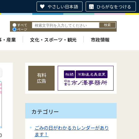
やさしい日本語
ひらがなをつける
すべて
ページ
PDF
ID
事・産業
文化・スポーツ・観光
市政情報
有料
広告
カテゴリー
ごみの日がわかるカレンダーがあり
ます！
0