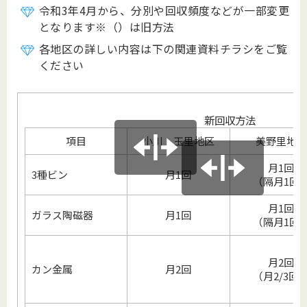
令和3年4月から、分別や回収頻度などが一部変更
となります※（）は旧方法
各地区の詳しい内容は下の関連資料チラシをご覧
ください
新回収方法
項目
小川・玉里地区
美野里地区
月1回
3種ビン
月1回
（隔月1回
月1回
ガラス陶磁器
月1回
（隔月1回
月2回
カン金属
月2回
（月2/3回