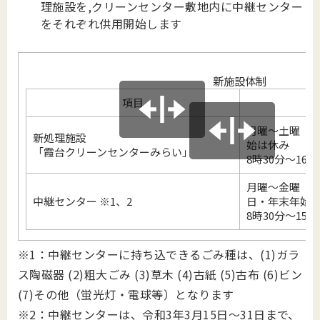
理施設を,クリーンセンター敷地内に中継センター
をそれぞれ供用開始します
新施設体制
項目
月曜～土曜（
新処理施設
始は休み
「霞台クリーンセンターみらい」
8時30分～16時
月曜～金曜（
中継センター ※1、2
日・年末年始
8時30分～15時
※1：中継センターに持ち込できるごみ種は、(1)ガラ
ス陶磁器 (2)粗大ごみ (3)草木 (4)古紙 (5)古布 (6)ビン
(7)その他（蛍光灯・電球等）となります
※2：中継センターは、令和3年3月15日～31日まで、