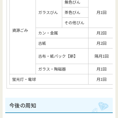
無色びん
ガラスびん
茶色びん
月1回
その他びん
資源ごみ
カン・金属
月2回
古紙
月2回
古布・紙パック【新】
隔月1回
ガラス・陶磁器
月1回
蛍光灯・電球
月1回
今後の周知