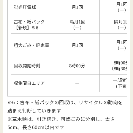
月1回
蛍光灯電球
月1回
（―）
古布・紙パック
隔月1回
隔月1回
【新規】※6
（―）
（―）
月1回
粗大ごみ・廃家電
月1回
（―）
8時00分
回収開始時刻
8時00分
（8時30分
一部変更
収集曜日エリア
ー
(下表)
※6：古布・紙パックの回収は、リサイクルの動向を
踏まえ判断していきます
※草木類は、引き続き、可燃ごみに分別し、太さ
5cm、長さ60cm以内です