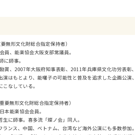
重要無形文化財総合指定保持者）
会員、能楽協会大阪支部常議員。
師に師事。
励賞、
2007
年大阪府知事表彰、
2011
年兵庫県文化功労表彰
出演はもとより、能囃子の可能性と普及を追求した企画公演
にこなしている。
重要無形文化財総合指定
保持者
）
日本能楽協会会員。
哲生に師事。喜多流「燦ノ会」同人。
フランス、中国、ベトナム、台湾など海外公演にも多数参加