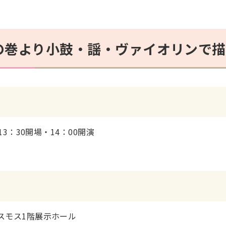
の巻より
小鼓
・謡・
ヴァイオリンで描
13：30開場・14：00開演
スモス1階展示ホール