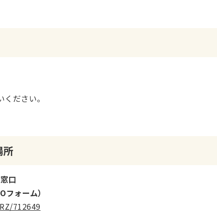
いください。
場所
ス窓口
GOフォーム）
fRZ/712649