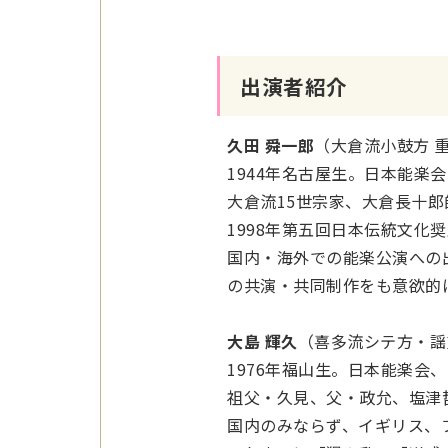
出演者紹介
久田 舜一郎
（大倉流小鼓方 
1944
年名古屋生。日本能楽会
大倉流
15
世宗家、大倉長十郎
1998
年第五回日本伝統文化奨
国内・海外での能楽公演への
の共演・共同制作をも意欲的
大島 輝久
（喜多流シテ方・謡
1976
年福山生。日本能楽会、
祖父・久見、父・政允、塩津
国内
のみ
ならず、イギリス、